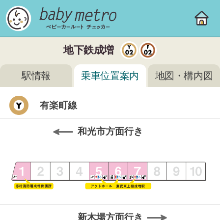
地下鉄成増
駅情報
乗車位置案内
地図・構内図
有楽町線
和光市方面行き
新木場方面行き